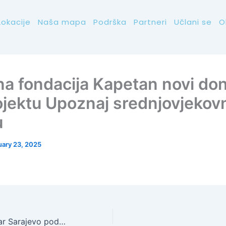
Lokacije
Naša mapa
Podrška
Partneri
Učlani se
O
na fondacija Kapetan novi do
ojektu Upoznaj srednjovjekov
u
uary 23, 2025
Memorijalni centar Sarajevo podržao projekat Svaki spomenik ima svoj značaj