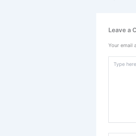
Leave a
Your email 
Type
here..
Name*