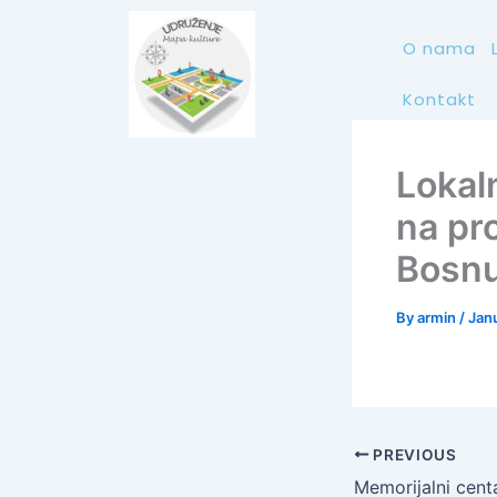
Skip
to
O nama
content
Kontakt
Lokal
na pr
Bosn
By
armin
/
Jan
PREVIOUS